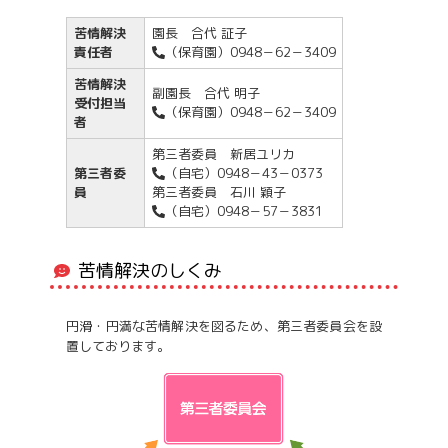
苦情解決
園長 合代 証子
責任者
（保育園）0948－62－3409
苦情解決
副園長 合代 明子
受付担当
（保育園）0948－62－3409
者
第三者委員 新居ユリカ
第三者委
（自宅）0948－43－0373
員
第三者委員 石川 穎子
（自宅）0948－57－3831
苦情解決のしくみ
円滑・円満な苦情解決を図るため、第三者委員会を設
置しております。